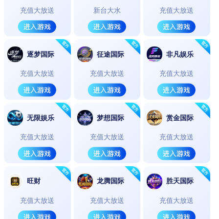
3467421
17:22:00
1+4+06
殺
大
单
错
3467420
17:18:30
6+5+12
殺
大
单
错
3467419
17:15:00
7+1+11
殺
大
双
错
3467418
17:11:30
1+8+10
殺
小
双
对
3467417
17:08:00
7+3+17
殺
小
单
对
3467416
17:04:30
7+8+21
殺
小
单
对
3467415
17:01:00
2+9+18
殺
大
单
对
3467414
16:57:30
4+0+10
殺
大
单
错
3467413
16:54:00
7+8+17
殺
小
单
对
3467412
16:50:30
9+5+20
殺
小
单
错
3467411
16:47:00
0+6+06
殺
大
单
错