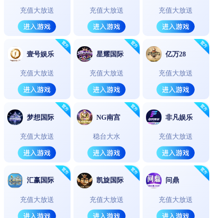
3467796
15:47:30
8+5+21
小
双
错
3467795
15:44:00
6+2+13
大
单
对
3467794
15:40:30
1+1+06
大
单
错
3467793
15:37:00
3+1+04
大
单
错
3467792
15:33:30
6+0+11
小
单
对
3467791
15:30:00
1+4+08
小
单
对
3467790
15:26:30
8+7+15
大
单
对
3467789
15:23:00
6+9+22
大
双
对
3467788
15:19:30
0+8+08
大
双
对
3467787
15:16:00
9+5+23
大
双
对
3467786
15:12:30
0+4+07
小
单
对