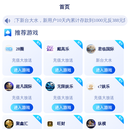
永久开奖网站：njxzdjx.com
加拿大
分分28
比特币
开/关(广告)
组合
杀组
大小
单双
荐
99预测
荐
太阳预测
荐
彩虹预测
荐
神策预测
荐
聚云预测
荐
龙门预测
荐
大古预测
荐
开心预测
期号
时间
开奖
预测
对错
3467799
153
等待开奖
小 单
3467798
15:54:30
7+5+21
小
双
错
3467797
15:51:00
9+0+12
大
双
对