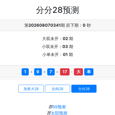
分分28预测
第
202608070341
期 距下期：
0
秒
大双未开：
02
期
小双未开：
03
期
小单未开：
01
期
1
+
9
+
7
=
17
-
大
单
加拿大28
比特28
分分28
荐
99预测
荐
太阳预测