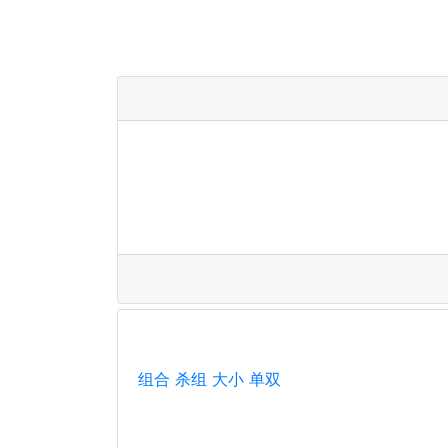
组合
杀组
大小
单双