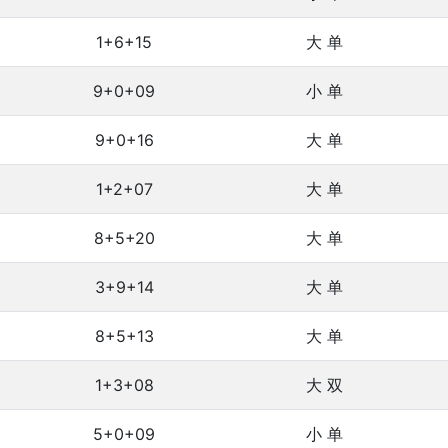
1+6+15
大
单
9+0+09
小
单
9+0+16
大
单
1+2+07
大
单
8+5+20
大
单
3+9+14
大
单
8+5+13
大
单
1+3+08
大
双
5+0+09
小
单