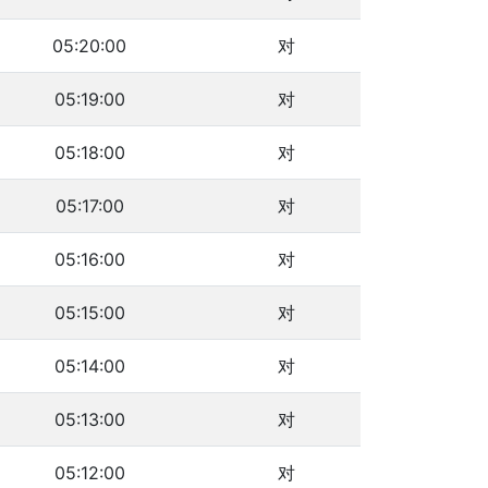
05:20:00
对
05:19:00
对
05:18:00
对
05:17:00
对
05:16:00
对
05:15:00
对
05:14:00
对
05:13:00
对
05:12:00
对