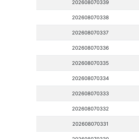
202608070339
202608070338
202608070337
202608070336
202608070335
202608070334
202608070333
202608070332
202608070331