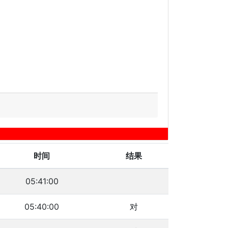
时间
结果
05:41:00
05:40:00
对