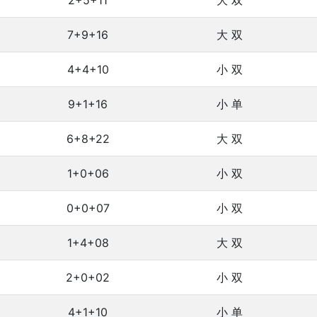
2+5+11
大
双
7+9+16
大
双
4+4+10
小
双
9+1+16
小
单
6+8+22
大
双
1+0+06
小
双
0+0+07
小
双
1+4+08
大
双
2+0+02
小
双
4+1+10
小
单