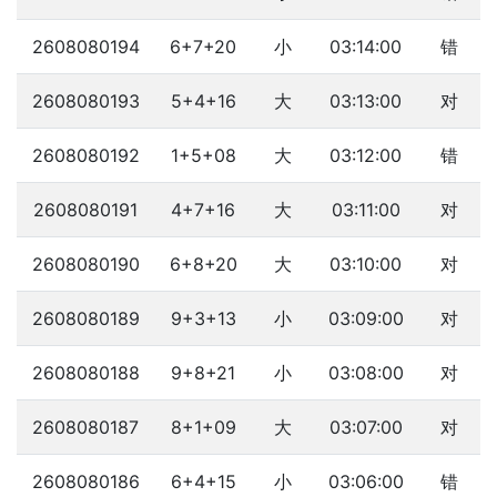
2608080194
6+7+20
小
03:14:00
错
2608080193
5+4+16
大
03:13:00
对
2608080192
1+5+08
大
03:12:00
错
2608080191
4+7+16
大
03:11:00
对
2608080190
6+8+20
大
03:10:00
对
2608080189
9+3+13
小
03:09:00
对
2608080188
9+8+21
小
03:08:00
对
2608080187
8+1+09
大
03:07:00
对
2608080186
6+4+15
小
03:06:00
错